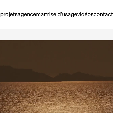
projets
agence
maîtrise d’usage
vidéos
contact
aris Île-de-France