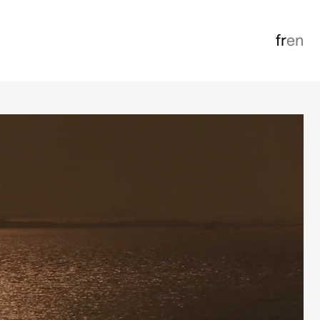
fr
en